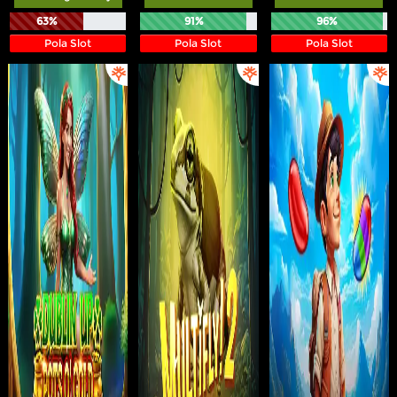
63%
91%
96%
Pola Slot
Pola Slot
Pola Slot