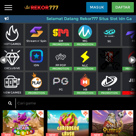
Beranda
MASUK
DAFTAR
Selamat Datang Rekor777 Situs Slot Idn Gacor Da
Sports
BARU
PROMO
Live Casino
BARU
SM
MG
PS
Stream n' Spin
5G
Slots
PROMO
HOT GAMES
PROMOTION
PROMOTION
IDNLIVE
BARU
PP POP
TTG
IDN
NLC
SG
Stream N Spin
EXCLUSIVE
PROMOTION
PROMOTION
PROMO
Arcade
PROMO
PG
PT
PP
HB
JILI
NEW GAMES
Table Games
PROMOTION
PROMOTION
PROMOTION
NE
Lottery
BARU
PROMO
IDNRaffle
Referral