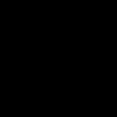
Pola Slot
Pola Slot
Pola Slot