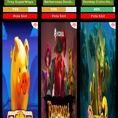
Troy SuperWays
Barbarossa Doublemax
Donkey Coins Hold & Win
73%
70%
95%
Pola Slot
Pola Slot
Pola Slot