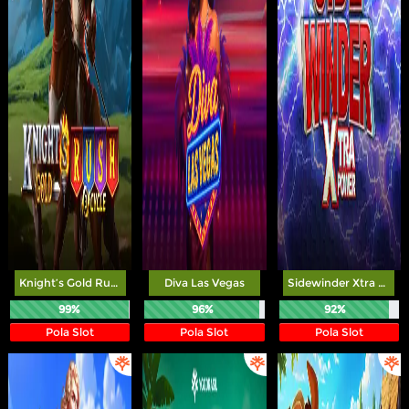
Knight’s Gold Rush
Diva Las Vegas
Sidewinder Xtra Power
99%
96%
92%
Pola Slot
Pola Slot
Pola Slot