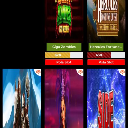
Giga Zombies
Hercules Fortune Quest
67%
63%
Pola Slot
Pola Slot