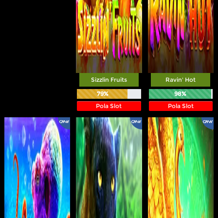
Sizzlin Fruits
Ravin' Hot
79%
98%
Pola Slot
Pola Slot