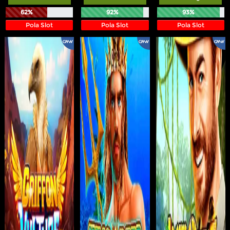
62%
92%
93%
Pola Slot
Pola Slot
Pola Slot