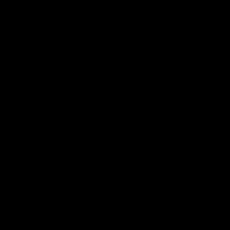
Hot Berries
Wild Dragon Fruit
Griffin