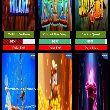
Griffon Vulture
King of the Deep
Jack's Quest
62%
98%
93%
Pola Slot
Pola Slot
Pola Slot