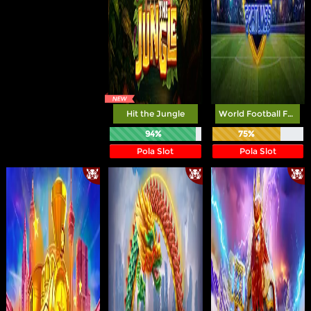
Hit the Jungle
World Football Fortunes
94%
75%
Pola Slot
Pola Slot