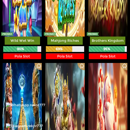
Wild Wet Win
Mahjong Riches
Brothers Kingdom
90%
69%
95%
Pola Slot
Pola Slot
Pola Slot