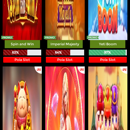
Spin and Win
Imperial Majesty
Yeti Boom
63%
64%
97%
Pola Slot
Pola Slot
Pola Slot