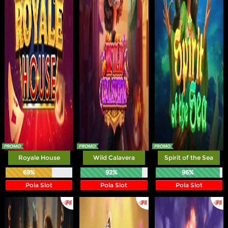
Royale House
Wild Calavera
Spirit of the Sea
69%
92%
96%
Pola Slot
Pola Slot
Pola Slot