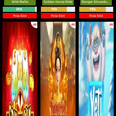
Wild Mafia
Golden Horse Ride
Ranger Showdown
95%
76%
79%
Pola Slot
Pola Slot
Pola Slot