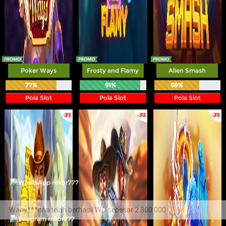
Poker Ways
Frosty and Flamy
Alien Smash
77%
91%
68%
Pola Slot
Pola Slot
Pola Slot