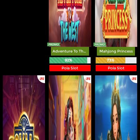
Adventure To The West
Mahjong Princess
92%
73%
Pola Slot
Pola Slot