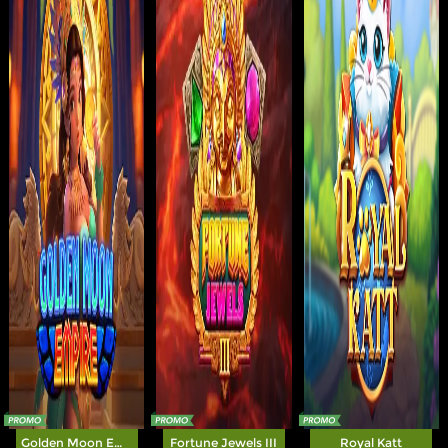
Golden Moon Empire
Fortune Jewels III
Royal Katt