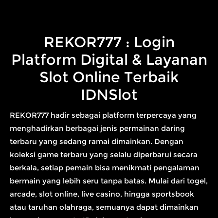
REKOR777 : Login
Platform Digital & Layanan
Slot Online Terbaik
IDNSlot
REKOR777 hadir sebagai platform terpercaya yang
menghadirkan berbagai jenis permainan daring
terbaru yang sedang ramai dimainkan. Dengan
koleksi game terbaru yang selalu diperbarui secara
berkala, setiap pemain bisa menikmati pengalaman
bermain yang lebih seru tanpa batas. Mulai dari togel,
arcade, slot online, live casino, hingga sportsbook
atau taruhan olahraga, semuanya dapat dimainkan