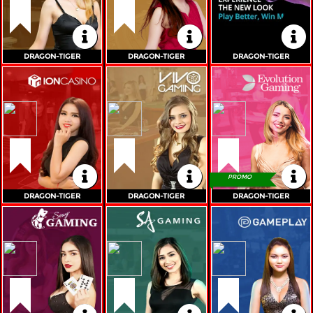
1
2
DAFTAR
MASUK
DAFTAR
MASUK
DAFTAR
MASUK
Promosi
MEJA
MEJA
KEMBALI
KEMBALI
KEMBALI
Hubungi Kami
DRAGON-TIGER
DRAGON-TIGER
DRAGON-TIGER
DRAGON-TIGER
DRAGON-TIGER
DRAGON-TIGER
Meja
Min
Max
Meja
Min
Max
Meja
Min
Max
Live Chat
Roulette
1Rb
20Jt
Baccarat
5Rb
30Jt
Baccarat
5Rb
30Jt
Baccarat
2Rb
10Jt
Roulette
1Rb
125Jt
Roulette
1Rb
30Jt
Sicbo
2Rb
10Jt
Dragon Tiger
10Rb
10Jt
Pengaduan Customer
Sicbo
1Rb
125Jt
Blackjack
250Rb
30Jt
Blackjack
10Rb
20Jt
Dragon Tiger
5Rb
30Jt
Special Games
10Rb
30Jt
Wheel
1Rb
10Jt
Pilih Bahasa:
1
1
2
DAFTAR
MASUK
DAFTAR
MASUK
DAFTAR
MASUK
MEJA
MEJA
MEJA
KEMBALI
KEMBALI
KEMBALI
PROMO
DRAGON-TIGER
DRAGON-TIGER
DRAGON-TIGER
DRAGON-TIGER
DRAGON-TIGER
DRAGON-TIGER
MASUK
DAFTAR
Meja
Min
Max
Meja
Min
Max
Meja
Min
Max
Baccarat
5Rb
30Jt
Baccarat
10Rb
30Jt
Baccarat
1Rb
30Jt
Sicbo
500
250Rb
Dragon Tiger
10Rb
30Jt
Dragon Tiger
1Rb
30Jt
&copy; REKOR777 : Login Platform Digital &
Roulette
1Rb
300Rb
Sicbo
10Rb
30Jt
Roulette
1Rb
30Jt
Dragon Tiger
5Rb
1,9Jt
Layanan Slot Online Terbaik IDNSlot. Hak Cipta
Roulette
10Rb
30Jt
Sicbo
1Rb
30Jt
Special Games
500
1,9Jt
Dilindungi.
1
1
4
DAFTAR
MASUK
DAFTAR
MASUK
DAFTAR
MASUK
MEJA
MEJA
MEJA