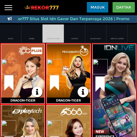
Beranda
MASUK
DAFTAR
ang Rekor777 Situs Slot Idn Gacor Dan Terpercaya 2026 | Promo Mem
Sports
BARU
PROMO
Live Casino
BARU
SICBO
WHEEL
DRAGON TIGER
FANTAN
BLACKJACK
SPECIAL GAMES
Slots
PROMO
Meja
Min
Max
Meja
Min
Max
Meja
Min
Max
Baccarat
5Rb
5Jt
Baccarat
1Rb
10Jt
Baccarat
1Rb
5Jt
Roulette
1Rb
20Jt
Dragon Tiger
1Rb
10Jt
IDNLIVE
Sicbo
2Rb
25Jt
BARU
Dragon Tiger
1Rb
5Jt
Roulette
1Rb
10Jt
Blackjack
10Rb
50Jt
Wheel
1Rb
10Jt
Wheel
1Rb
1Jt
Roulette
1Rb
5Jt
Special Games
1Rb
10Jt
Dragon Tiger
5Rb
5Jt
Stream N Spin
Sicbo
1Rb
5Jt
12
1
1
Special Games
1Rb
5Jt
Arcade
PROMO
DAFTAR
MASUK
DAFTAR
MASUK
MEJA
MEJA
MEJA
KEMBALI
KEMBALI
Table Games
DRAGON-TIGER
DRAGON-TIGER
DRAGON-TIGER
DRAGON-TIGER
Lottery
BARU
PROMO
Meja
Min
Max
Meja
Min
Max
Roulette
2Rb
20Jt
Baccarat
10Rb
5Jt
Sicbo
2Rb
2Jt
Roulette
1Rb
25Jt
Baccarat
1Rb
20Jt
IDNRaffle
Sic Bo
1Rb
25Jt
Blackjack
10Rb
20Jt
Dragon Tiger
10Rb
10Jt
Dragon Tiger
10Rb
1Jt
Special Games
1Rb
2Jt
Special Games
1Rb
10Jt
Referral