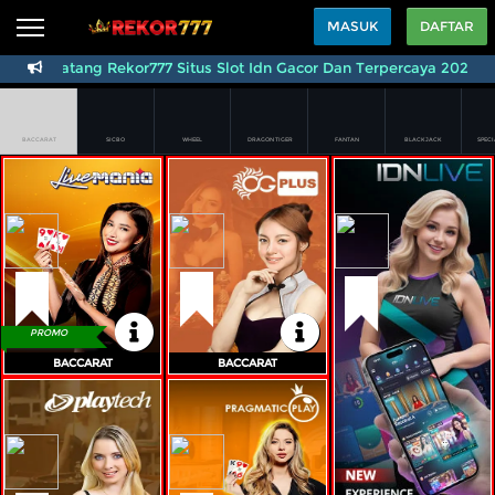
Beranda
MASUK
DAFTAR
amat Datang Rekor777 Situs Slot Idn Gacor Dan Terpercaya 2026 | 
Sports
BARU
PROMO
Live Casino
BARU
BACCARAT
SICBO
WHEEL
DRAGON TIGER
FANTAN
BLACKJACK
SPEC
Slots
PROMO
Meja
Min
Max
Meja
Min
Max
Meja
Min
Max
Baccarat
5Rb
5Jt
Baccarat
1Rb
10Jt
Baccarat
1Rb
5Jt
Roulette
1Rb
20Jt
Dragon Tiger
1Rb
10Jt
IDNLIVE
Sicbo
2Rb
25Jt
BARU
Dragon Tiger
1Rb
5Jt
Roulette
1Rb
10Jt
Blackjack
10Rb
50Jt
Wheel
1Rb
10Jt
Wheel
1Rb
1Jt
Roulette
1Rb
5Jt
Special Games
1Rb
10Jt
Dragon Tiger
5Rb
5Jt
Stream N Spin
Sicbo
1Rb
5Jt
1
23
3
Special Games
1Rb
5Jt
Arcade
PROMO
DAFTAR
MASUK
DAFTAR
MASUK
MEJA
MEJA
MEJA
KEMBALI
KEMBALI
PROMO
Table Games
BACCARAT
BACCARAT
BACCARAT
BACCARAT
Lottery
BARU
PROMO
Meja
Min
Max
Meja
Min
Max
Roulette
2Rb
20Jt
Baccarat
5Rb
5Jt
Sicbo
2Rb
2Jt
Roulette
1Rb
20Jt
Baccarat
1Rb
20Jt
Sicbo
2Rb
25Jt
IDNRaffle
Blackjack
10Rb
20Jt
Blackjack
10Rb
50Jt
Dragon Tiger
10Rb
1Jt
Wheel
1Rb
1Jt
Special Games
1Rb
10Jt
Dragon Tiger
5Rb
5Jt
Referral