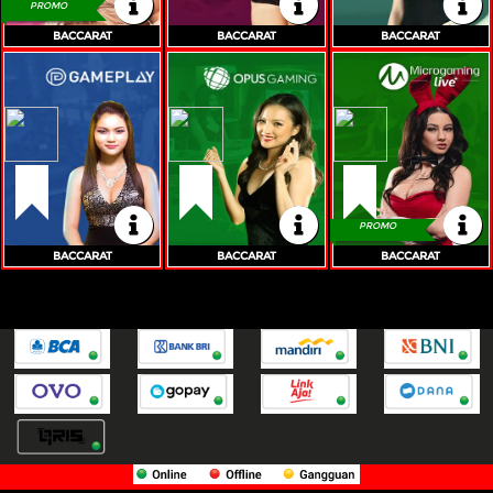
KEMBALI
KEMBALI
KEMBALI
PROMO
BACCARAT
BACCARAT
BACCARAT
BACCARAT
BACCARAT
BACCARAT
Meja
Min
Max
Meja
Min
Max
Meja
Min
Max
Baccarat
5Rb
30Jt
Roulette
1Rb
5Jt
Baccarat
1Rb
20Jt
Sicbo
500
250Rb
Baccarat
10Rb
7,5Jt
Roulette
1Rb
20Jt
Roulette
1Rb
300Rb
Dragon Tiger
10Rb
7,5Jt
Sicbo
1Rb
20Jt
Dragon Tiger
5Rb
1,9Jt
Blackjack
25Rb
2,5Jt
Dragon Tiger
1Rb
20Jt
Special Games
500
1,9Jt
Sicbo
1Rb
5Jt
24
8
15
DAFTAR
MASUK
DAFTAR
MASUK
DAFTAR
MASUK
MEJA
MEJA
MEJA
KEMBALI
KEMBALI
KEMBALI
PROMO
BACCARAT
BACCARAT
BACCARAT
BACCARAT
BACCARAT
BACCARAT