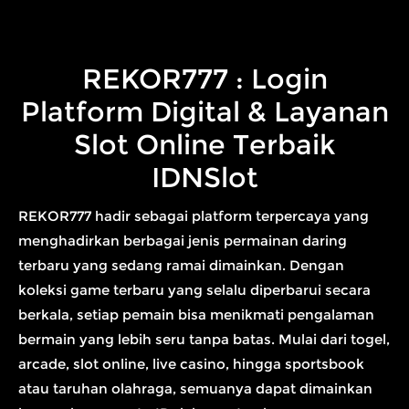
REKOR777 : Login
Platform Digital & Layanan
Slot Online Terbaik
IDNSlot
REKOR777 hadir sebagai platform terpercaya yang
menghadirkan berbagai jenis permainan daring
terbaru yang sedang ramai dimainkan. Dengan
koleksi game terbaru yang selalu diperbarui secara
berkala, setiap pemain bisa menikmati pengalaman
bermain yang lebih seru tanpa batas. Mulai dari togel,
arcade, slot online, live casino, hingga sportsbook
atau taruhan olahraga, semuanya dapat dimainkan