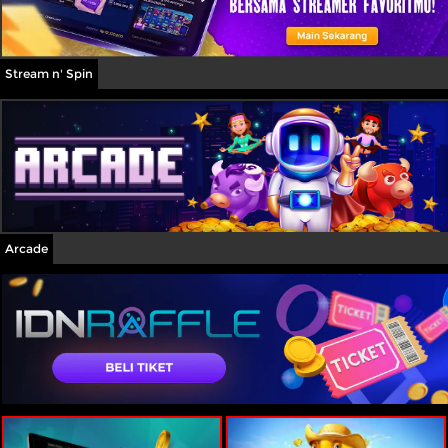
Stream n' Spin
Arcade