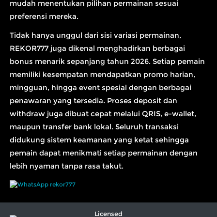
mudah menentukan pilihan permainan sesuai
preferensi mereka.
Tidak hanya unggul dari sisi variasi permainan,
REKOR777 juga dikenal menghadirkan berbagai
bonus menarik sepanjang tahun 2026. Setiap pemain
memiliki kesempatan mendapatkan promo harian,
mingguan, hingga event spesial dengan berbagai
penawaran yang tersedia. Proses deposit dan
withdraw juga dibuat cepat melalui QRIS, e-wallet,
maupun transfer bank lokal. Seluruh transaksi
didukung sistem keamanan yang ketat sehingga
pemain dapat menikmati setiap permainan dengan
lebih nyaman tanpa rasa takut.
Licensed