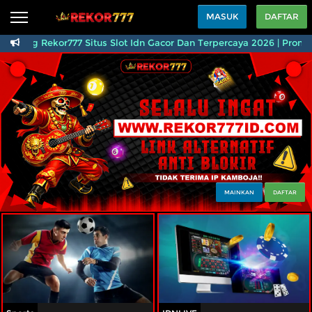
Beranda
MASUK
DAFTAR
atang Rekor777 Situs Slot Idn Gacor Dan Terpercaya 2026 | Promo 
Sports
BARU
PROMO
REKOR777 : Login Platform Di
Live Casino
BARU
Slots
PROMO
IDNLIVE
BARU
Stream N Spin
Arcade
PROMO
MAINKAN
DAFTAR
Table Games
Lottery
BARU
PROMO
IDNRaffle
Referral