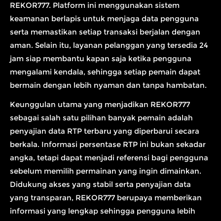
REKOR777. Platform ini menggunakan sistem
keamanan berlapis untuk menjaga data pengguna
serta memastikan setiap transaksi berjalan dengan
aman. Selain itu, layanan pelanggan yang tersedia 24
jam siap membantu kapan saja ketika pengguna
mengalami kendala, sehingga setiap pemain dapat
bermain dengan lebih nyaman dan tanpa hambatan.
Keunggulan utama yang menjadikan REKOR777
sebagai salah satu pilihan banyak pemain adalah
penyajian data RTP terbaru yang diperbarui secara
berkala. Informasi persentase RTP ini bukan sekadar
angka, tetapi dapat menjadi referensi bagi pengguna
sebelum memilih permainan yang ingin dimainkan.
Didukung akses yang stabil serta penyajian data
yang transparan, REKOR777 berupaya memberikan
informasi yang lengkap sehingga pengguna lebih